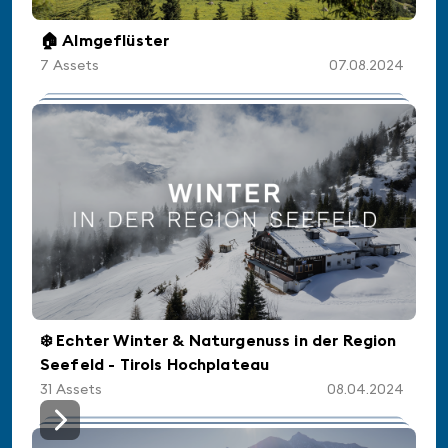
🏠 Almgeflüster
7
Assets
07.08.2024
❄️ Echter Winter & Naturgenuss in der Region
Seefeld - Tirols Hochplateau
31
Assets
08.04.2024